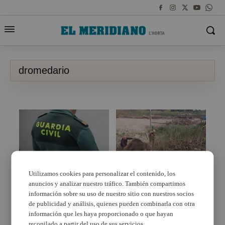
dromedario
La Guardia Civil
Utilizamos cookies para personalizar el contenido, los
investiga el
anuncios y analizar nuestro tráfico. También compartimos
Rescate a un
fallecimiento de un
dromedario en Alfafar
información sobre su uso de nuestro sitio con nuestros socios
joven que sufrió un
de publicidad y análisis, quienes pueden combinarla con otra
accidente mortal
información que les haya proporcionado o que hayan
mientras montaba en
un dromedario en
recopilado a partir del uso de sus servicios.