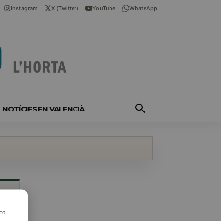
Instagram
X (Twitter)
YouTube
WhatsApp
NOTÍCIES EN VALENCIÀ
co.