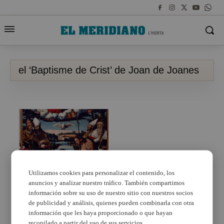
el ‘Baptisme de Crist’ de Joan de Joanes
Utilizamos cookies para personalizar el contenido, los
anuncios y analizar nuestro tráfico. También compartimos
“Per foradar damunt la
pila de batejar per a
información sobre su uso de nuestro sitio con nuestros socios
posar lo retaule de
de publicidad y análisis, quienes pueden combinarla con otra
Mestre Batiste”: el
información que les haya proporcionado o que hayan
‘Baptisme de Crist’ de
recopilado a partir del uso de sus servicios.