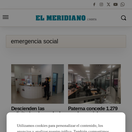
emergencia social
Descienden las
Paterna concede 1.279
solicitudes de ayuda de
ayudas sociales y
emergencia social por
realiza más de 20.000
parte de los vecinos y
asistencias durante el
Utilizamos cookies para personalizar el contenido, los
vecinas de La Pobla de
Estado el Alarma
anuncios y analizar nuestro tráfico. También compartimos