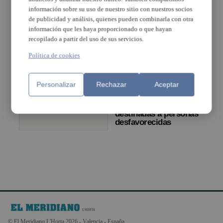
Farnals
información sobre su uso de nuestro sitio con nuestros socios
de publicidad y análisis, quienes pueden combinarla con otra
información que les haya proporcionado o que hayan
recopilado a partir del uso de sus servicios.
Casi la mitad de
las ayudas de
Política de cookies
emergencia
social de
Manises va
Personalizar
Rechazar
Aceptar
destinada a
La Generalitat convoca
pagar recibos de
ayudas para el alquiler
luz, gas y agua
destinadas a personas
desfavorecidas
© El Meridiano L'Horta 2026 - Valencia - España