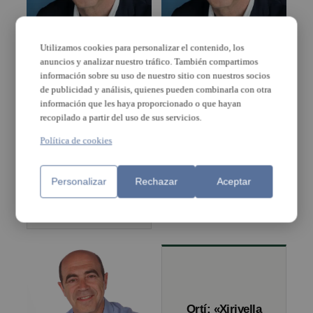
La inquietante «Nueva
Los populares de
Normalidad»
Xirivella exigen
Utilizamos cookies para personalizar el contenido, los
mascarillas para toda la
anuncios y analizar nuestro tráfico. También compartimos
población
información sobre su uso de nuestro sitio con nuestros socios
de publicidad y análisis, quienes pueden combinarla con otra
información que les haya proporcionado o que hayan
recopilado a partir del uso de sus servicios.
Representantes
de toda la
Política de cookies
comarca asisten
a la tradicional
cena de fiestas
Personalizar
Rechazar
Aceptar
del PP de
Xirivella
La vieja nueva política
Ortí: «Xirivella