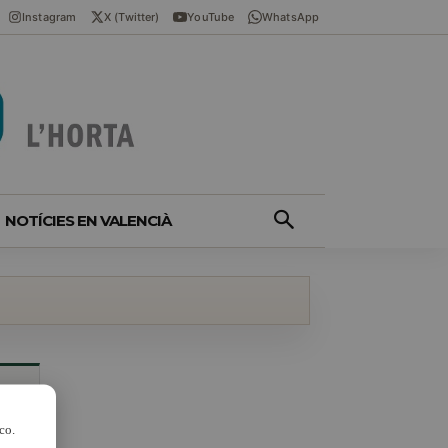
Instagram
X (Twitter)
YouTube
WhatsApp
NOTÍCIES EN VALENCIÀ
co.