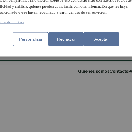
bién compartimos información sobre su uso de nuestro sitio con nuestros socios de
licidad y análisis, quienes pueden combinarla con otra información que les haya
porcionado o que hayan recopilado a partir del uso de sus servicios.
ítica de cookies
Personalizar
Rechazar
Aceptar
Quiénes somos
Contacto
P