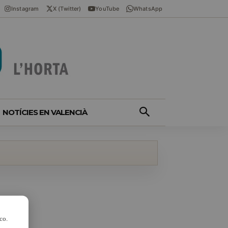
Instagram
X (Twitter)
YouTube
WhatsApp
NOTÍCIES EN VALENCIÀ
co.