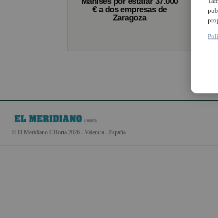
Manises por estafar 37.000
Tam
€ a dos empresas de
pub
Zaragoza
pro
Pol
© El Meridiano L'Horta 2026 - Valencia - España