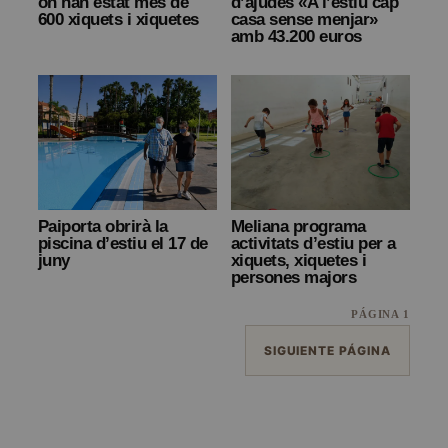
on han estat més de
d’ajudes «A l’estiu cap
600 xiquets i xiquetes
casa sense menjar»
amb 43.200 euros
Paiporta obrirà la
Meliana programa
piscina d’estiu el 17 de
activitats d’estiu per a
juny
xiquets, xiquetes i
persones majors
PÁGINA 1
SIGUIENTE PÁGINA