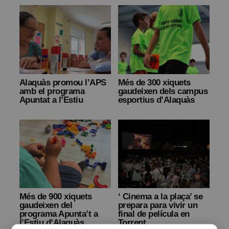
Alaquàs promou l’APS
Més de 300 xiquets
amb el programa
gaudeixen dels campus
Apuntat a l’Estiu
esportius d’Alaquàs
Més de 900 xiquets
‘ Cinema a la plaça’ se
gaudeixen del
prepara para vivir un
programa Apunta’t a
final de película en
l’Estiu d’Alaquàs
Torrent