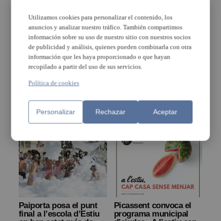
Utilizamos cookies para personalizar el contenido, los
anuncios y analizar nuestro tráfico. También compartimos
información sobre su uso de nuestro sitio con nuestros socios
de publicidad y análisis, quienes pueden combinarla con otra
información que les haya proporcionado o que hayan
recopilado a partir del uso de sus servicios.
Política de cookies
Alboraia situa les
Consum compra més
Festes com el gran inici
de 5.800 tones de fruita
de l’estiu
d’os a agricultors
Personalizar
Rechazar
locals
Aceptar
Paiporta posa el punt
Picassent convoca el
final a l’escola d’Estiu
programa municipal