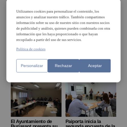
Utilizamos cookies para personalizar el contenido, los
anuncios y analizar nuestro tráfico. También compartimos
información sobre su uso de nuestro sitio con nuestros socios
de publicidad y análisis, quienes pueden combinarla con otra
información que les haya proporcionado o que hayan
recopilado a partir del uso de sus servicios.
El pleno de Paiporta
Albal y Catarroja
Política de cookies
aprueba el proyecto de
terminan su proyecto
estrategia DUSI
de estrategia DUSI
conjunto con Picanya y
presupuestado en 10
Personalizar
Rechazar
Aceptar
Benetússer
millones
El Ayuntamiento de
Paiporta inicia la
Burjassot presenta su
segunda encuesta de la