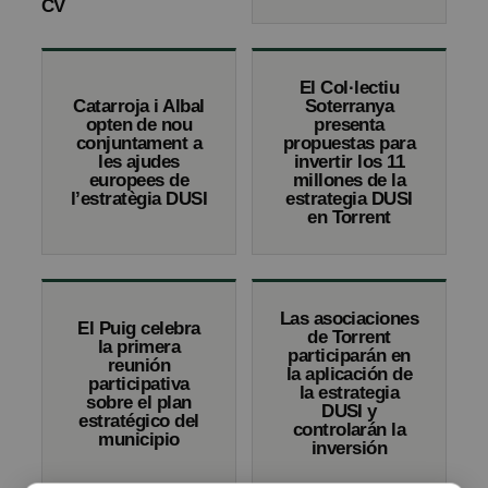
CV
El Col·lectiu
Catarroja i Albal
Soterranya
opten de nou
presenta
conjuntament a
propuestas para
les ajudes
invertir los 11
europees de
millones de la
l’estratègia DUSI
estrategia DUSI
en Torrent
Las asociaciones
El Puig celebra
de Torrent
la primera
participarán en
reunión
la aplicación de
participativa
la estrategia
sobre el plan
DUSI y
estratégico del
controlarán la
municipio
inversión