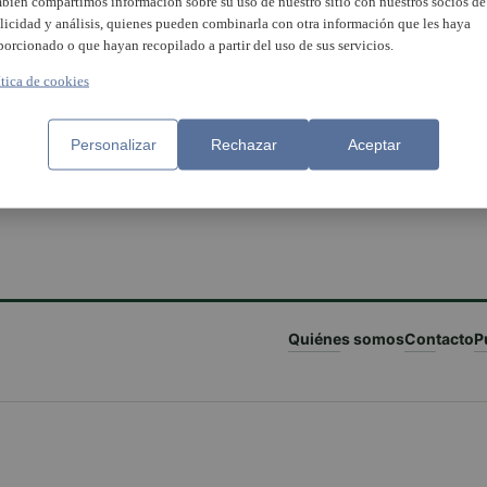
bién compartimos información sobre su uso de nuestro sitio con nuestros socios de
licidad y análisis, quienes pueden combinarla con otra información que les haya
porcionado o que hayan recopilado a partir del uso de sus servicios.
ítica de cookies
Personalizar
Rechazar
Aceptar
Quiénes somos
Contacto
P