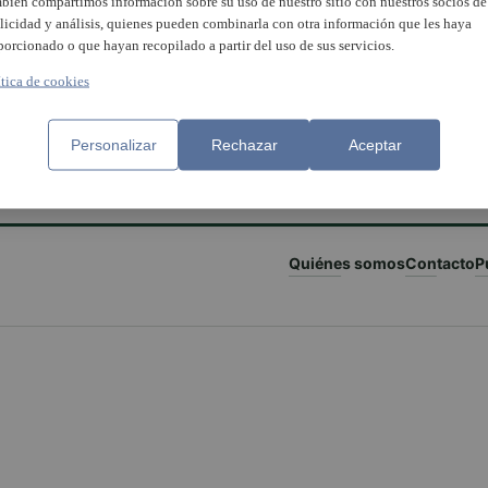
bién compartimos información sobre su uso de nuestro sitio con nuestros socios de
licidad y análisis, quienes pueden combinarla con otra información que les haya
porcionado o que hayan recopilado a partir del uso de sus servicios.
ítica de cookies
Personalizar
Rechazar
Aceptar
Quiénes somos
Contacto
P