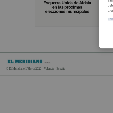
Tam
Esquerra Unida de Aldaia
pub
en las próximas
pro
elecciones municipales
Pol
© El Meridiano L'Horta 2026 - Valencia - España