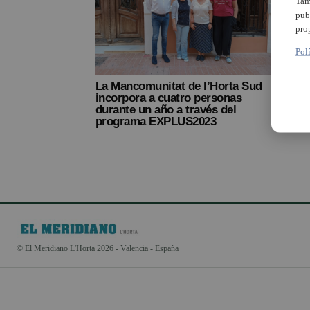
Tam
pub
pro
Pol
Almàs
trámi
La Mancomunitat de l’Horta Sud
pers
incorpora a cuatro personas
al p
durante un año a través del
programa EXPLUS2023
© El Meridiano L'Horta 2026 - Valencia - España