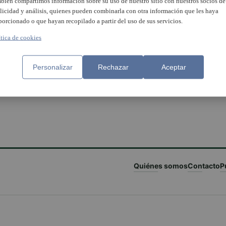
bién compartimos información sobre su uso de nuestro sitio con nuestros socios de
licidad y análisis, quienes pueden combinarla con otra información que les haya
porcionado o que hayan recopilado a partir del uso de sus servicios.
ítica de cookies
sera iniciará en breve los
tes para contratar a tres
onas desempleadas gracias
Personalizar
Rechazar
Aceptar
rograma Explus 2023
Quiénes somos
Contacto
P