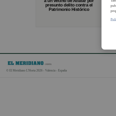
a un vecino de Alfafar por
Tam
presunto delito contra el
pub
Patrimonio Histórico
pro
Pol
© El Meridiano L'Horta 2026 - Valencia - España