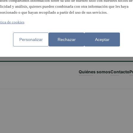
bién compartimos información sobre su uso de nuestro sitio con nuestros socios de
licidad y análisis, quienes pueden combinarla con otra información que les haya
porcionado o que hayan recopilado a partir del uso de sus servicios.
ítica de cookies
Personalizar
Rechazar
Aceptar
Quiénes somos
Contacto
P