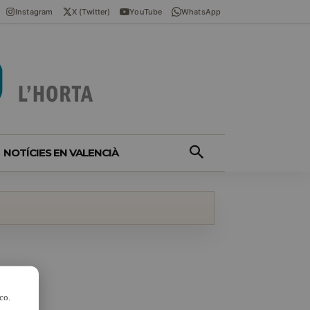
Instagram
X (Twitter)
YouTube
WhatsApp
NOTÍCIES EN VALENCIÀ
co.