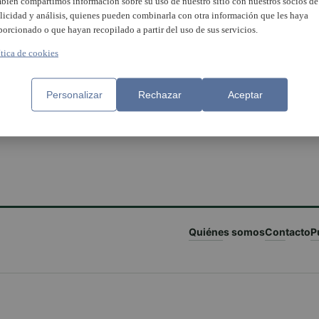
bién compartimos información sobre su uso de nuestro sitio con nuestros socios de
licidad y análisis, quienes pueden combinarla con otra información que les haya
porcionado o que hayan recopilado a partir del uso de sus servicios.
ítica de cookies
Personalizar
Rechazar
Aceptar
Quiénes somos
Contacto
P