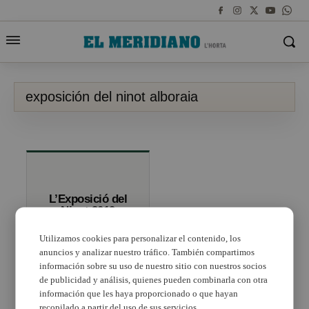
exposición del ninot alboraia
L’Exposició del
Ninot 2019
d’Alboraia obri
les seues portes
Utilizamos cookies para personalizar el contenido, los
anuncios y analizar nuestro tráfico. También compartimos
información sobre su uso de nuestro sitio con nuestros socios
de publicidad y análisis, quienes pueden combinarla con otra
información que les haya proporcionado o que hayan
recopilado a partir del uso de sus servicios.