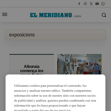
exposicions
Alboraia
comença les
seues festes
obrint diverses
exposicions
Utilizamos cookies para personalizar el contenido, los
d’associacions
anuncios y analizar nuestro tráfico. También compartimos
Alboraia promociona
locals
els seus artistes locals
información sobre su uso de nuestro sitio con nuestros socios
amb exposicions
de publicidad y análisis, quienes pueden combinarla con otra
información que les haya proporcionado o que hayan
recopilado a partir del uso de sus servicios.