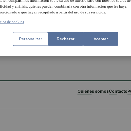
bién compartimos información sobre su uso de nuestro sitio con nuestros socios de
licidad y análisis, quienes pueden combinarla con otra información que les haya
porcionado o que hayan recopilado a partir del uso de sus servicios.
ítica de cookies
Personalizar
Rechazar
Aceptar
Quiénes somos
Contacto
P