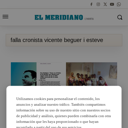
falla cronista vicente beguer i esteve
Utilizamos cookies para personalizar el contenido, los
anuncios y analizar nuestro tráfico. También compartimos
ADISTO expone en la
La Falla Cronista de
Casa de la Dona de
Torrent presenta un
información sobre su uso de nuestro sitio con nuestros socios
Torrent sus trabajos de
llibret molt musical
de publicidad y análisis, quienes pueden combinarla con otra
manualidades y costura
información que les haya proporcionado o que hayan
recopilado a partir del uso de sus servicios.