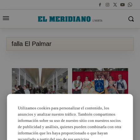
falla El Palmar
Utilizamos cookies para personalizar el contenido, los
anuncios y analizar nuestro tráfico. También compartimos
La falla El Palmar de
¿Quieres un puesto en
Moncada hace doblete
el mercado? Paterna lo
información sobre su uso de nuestro sitio con nuestros socios
y se impone en las dos
ofrece por 16 euros al
de publicidad y análisis, quienes pueden combinarla con otra
categorías
mes
información que les haya proporcionado o que hayan
recopilado a partir del uso de sus servicios.