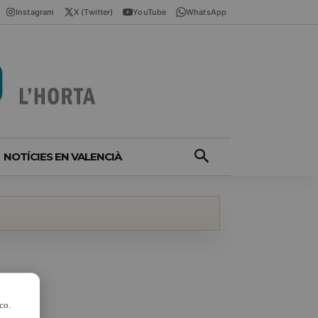
Instagram
X (Twitter)
YouTube
WhatsApp
NOTÍCIES EN VALENCIÀ
co.