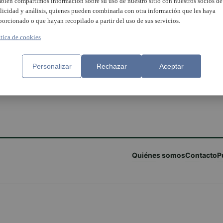
bién compartimos información sobre su uso de nuestro sitio con nuestros socios de
licidad y análisis, quienes pueden combinarla con otra información que les haya
porcionado o que hayan recopilado a partir del uso de sus servicios.
ítica de cookies
Personalizar
Rechazar
Aceptar
Quiénes somos
Contacto
P