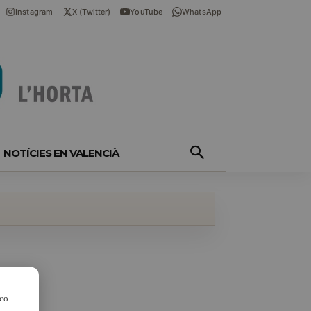
Instagram
X (Twitter)
YouTube
WhatsApp
NOTÍCIES EN VALENCIÀ
co.