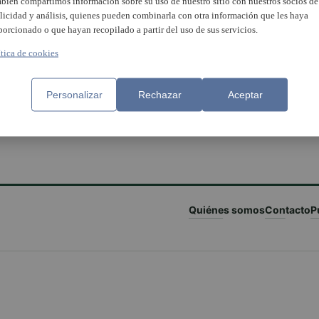
bién compartimos información sobre su uso de nuestro sitio con nuestros socios de
licidad y análisis, quienes pueden combinarla con otra información que les haya
porcionado o que hayan recopilado a partir del uso de sus servicios.
ítica de cookies
Personalizar
Rechazar
Aceptar
Quiénes somos
Contacto
P