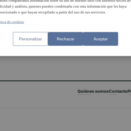
bién compartimos información sobre su uso de nuestro sitio con nuestros socios de
licidad y análisis, quienes pueden combinarla con otra información que les haya
porcionado o que hayan recopilado a partir del uso de sus servicios.
ítica de cookies
Personalizar
Rechazar
Aceptar
Quiénes somos
Contacto
P