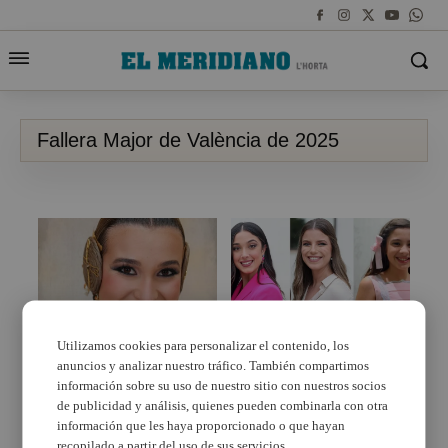
Fallera Major de València de 2025
Utilizamos cookies para personalizar el contenido, los
Tres falleres de l’Horta
poden convertir-se en
anuncios y analizar nuestro tráfico. También compartimos
Berta Peiró:
Fallera Major de
“M’agradaria que em
información sobre su uso de nuestro sitio con nuestros socios
València de 2025
recordaren com una
de publicidad y análisis, quienes pueden combinarla con otra
fallera propera, natural
información que les haya proporcionado o que hayan
i agraïda”
recopilado a partir del uso de sus servicios.