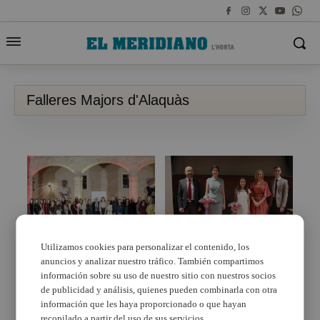
Falleres Majors d'Alaquàs
Utilizamos cookies para personalizar el contenido, los
anuncios y analizar nuestro tráfico. También compartimos
Alaquàs homenatja a
Lectura d’Actes de les
les dones i xiquetes
Falleres Majors
información sobre su uso de nuestro sitio con nuestros socios
que han sigut Falleres
d’Alaquàs per a les
de publicidad y análisis, quienes pueden combinarla con otra
Majors del municipi
pròximes Falles 2023
información que les haya proporcionado o que hayan
recopilado a partir del uso de sus servicios.