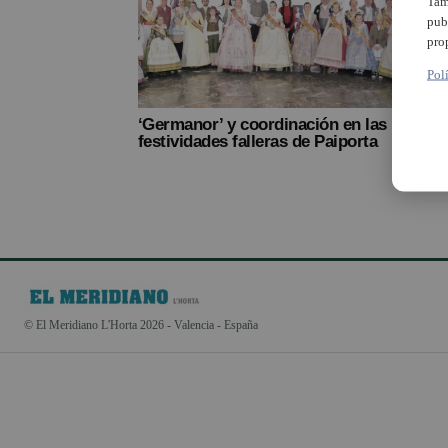
Tam
pub
pro
Pol
‘Germanor’ y coordinación en las
festividades falleras de Paiporta
© El Meridiano L'Horta 2026 - Valencia - España