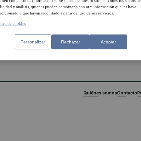
bién compartimos información sobre su uso de nuestro sitio con nuestros socios de
licidad y análisis, quienes pueden combinarla con otra información que les haya
porcionado o que hayan recopilado a partir del uso de sus servicios.
ítica de cookies
Personalizar
Rechazar
Aceptar
Quiénes somos
Contacto
P