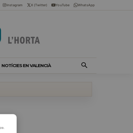
Instagram
X (Twitter)
YouTube
WhatsApp
NOTÍCIES EN VALENCIÀ
co.