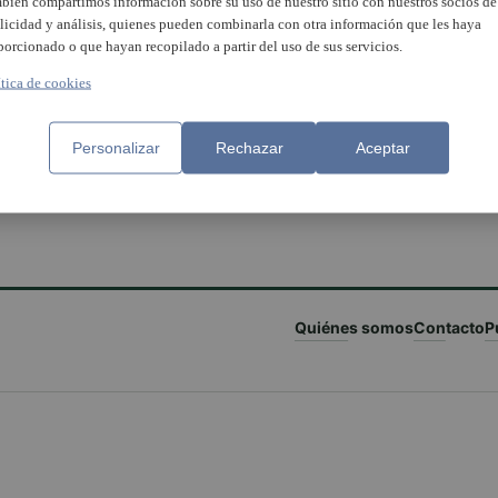
bién compartimos información sobre su uso de nuestro sitio con nuestros socios de
licidad y análisis, quienes pueden combinarla con otra información que les haya
porcionado o que hayan recopilado a partir del uso de sus servicios.
ítica de cookies
Personalizar
Rechazar
Aceptar
Quiénes somos
Contacto
P