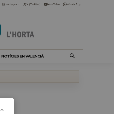
Instagram
X (Twitter)
YouTube
WhatsApp
NOTÍCIES EN VALENCIÀ
co.