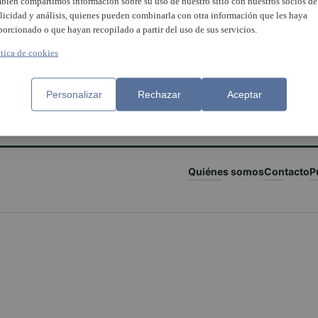
bién compartimos información sobre su uso de nuestro sitio con nuestros socios de
licidad y análisis, quienes pueden combinarla con otra información que les haya
porcionado o que hayan recopilado a partir del uso de sus servicios.
ítica de cookies
Personalizar
Rechazar
Aceptar
Quiénes somos
Contacto
P