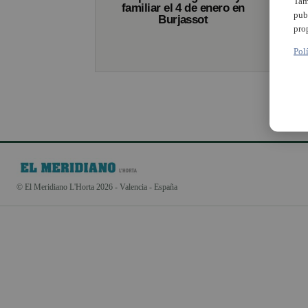
Tam
familiar el 4 de enero en
pub
Burjassot
pro
Pol
© El Meridiano L'Horta 2026 - Valencia - España