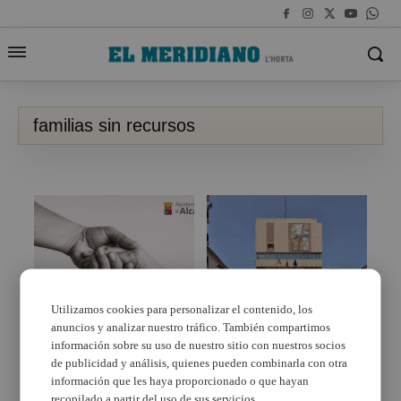
familias sin recursos
Utilizamos cookies para personalizar el contenido, los
anuncios y analizar nuestro tráfico. También compartimos
Alcàsser convoca
Mislata negociará con
ajudes per a les
las empresas de gas
información sobre su uso de nuestro sitio con nuestros socios
famílies amb menys
para que no corten el
de publicidad y análisis, quienes pueden combinarla con otra
recursos
suministro a familias
información que les haya proporcionado o que hayan
sin recursos
recopilado a partir del uso de sus servicios.