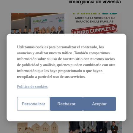
emergencia de vivienda
Utilizamos cookies para personalizar el contenido, los
anuncios y analizar nuestro tráfico. También compartimos
Valencia reúne a líderes
Valencia se convertirá
información sobre su uso de nuestro sitio con nuestros socios
empresariales,
mañana en el epicentro
de publicidad y análisis, quienes pueden combinarla con otra
institucionales y
del debate sobre la
información que les haya proporcionado o que hayan
sociales ante la
emergencia de la
recopilado a partir del uso de sus servicios.
emergencia de la
vivienda
vivienda: “Es un
Política de cookies
problema estructural
que exige actuar ya”
Personalizar
Rechazar
Aceptar