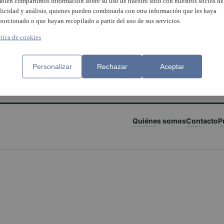
bién compartimos información sobre su uso de nuestro sitio con nuestros socios de
licidad y análisis, quienes pueden combinarla con otra información que les haya
porcionado o que hayan recopilado a partir del uso de sus servicios.
ítica de cookies
Personalizar
Rechazar
Aceptar
Quiénes somos
Contacto
P