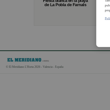
Fiesta blanca en la playa
Tam
de La Pobla de Farnals
pub
pro
Pol
© El Meridiano L'Horta 2026 - Valencia - España