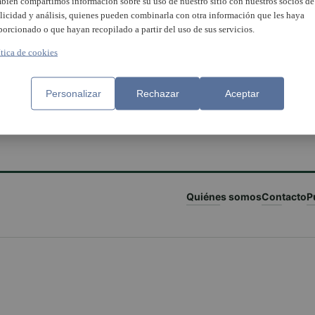
bién compartimos información sobre su uso de nuestro sitio con nuestros socios de
licidad y análisis, quienes pueden combinarla con otra información que les haya
porcionado o que hayan recopilado a partir del uso de sus servicios.
ítica de cookies
Personalizar
Rechazar
Aceptar
Quiénes somos
Contacto
P