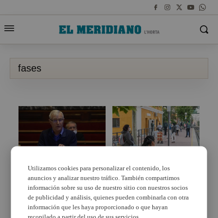
fases
Utilizamos cookies para personalizar el contenido, los
anuncios y analizar nuestro tráfico. También compartimos
Ribó: «no pot ser que
L’Ajuntament de
no estiguem bé per a
Picassent reparteix
información sobre su uso de nuestro sitio con nuestros socios
passar de fase en la
mascaretes al personal
de publicidad y análisis, quienes pueden combinarla con otra
desescalada, però sí
treballador que viatja
información que les haya proporcionado o que hayan
que ho estiguèrem
en transport públic
recopilado a partir del uso de sus servicios.