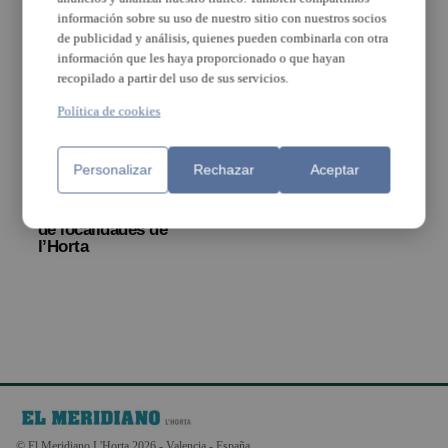
información sobre su uso de nuestro sitio con nuestros socios
de publicidad y análisis, quienes pueden combinarla con otra
información que les haya proporcionado o que hayan
recopilado a partir del uso de sus servicios.
Política de cookies
La incidencia
La incidencia
Personalizar
Rechazar
Aceptar
acumulada desciende
acumulada en l’Horta
1.000 puntos en una
baja a niveles de antes
semana en la mayoría
de las fiestas navideñas
de localidades de
l’Horta
© El Meridiano L'Horta 2026 - Valencia - España