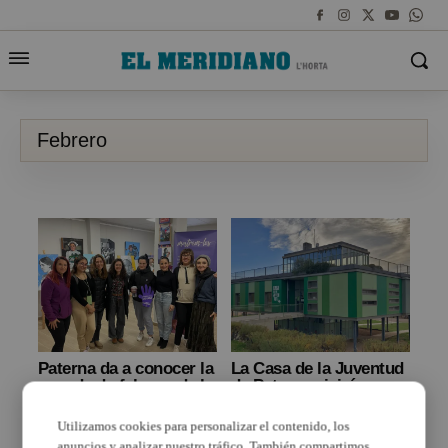
Febrero
Paterna da a conocer la
La Casa de la Juventud
agenda de febrero de la
de Paterna vivirá un
Casa de la Dona
mes de febrero repleto
de actividades
Utilizamos cookies para personalizar el contenido, los
anuncios y analizar nuestro tráfico. También compartimos