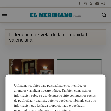
federación de vela de la comunidad
valenciana
Utilizamos cookies para personalizar el contenido, los
Última regata de
anuncios y analizar nuestro tráfico. También compartimos
vela en Pobla
información sobre su uso de nuestro sitio con nuestros socios
El Ayuntamiento de
Marina
Alboraya colabora con
de publicidad y análisis, quienes pueden combinarla con otra
la Federación de Vela
información que les haya proporcionado o que hayan
de la Comunitat para
recopilado a partir del uso de sus servicios.