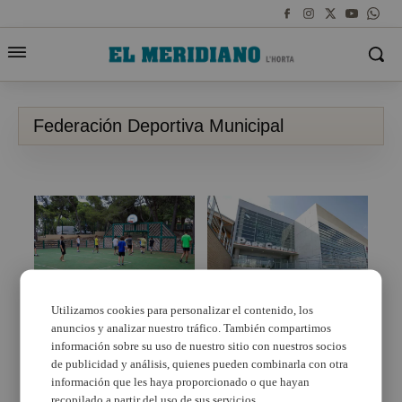
Federación Deportiva Municipal
Utilizamos cookies para personalizar el contenido, los
anuncios y analizar nuestro tráfico. También compartimos
Los niños y niñas de
Compromís per Torrent
Torrent disfrutan del
denuncia la mala
información sobre su uso de nuestro sitio con nuestros socios
verano con los Campus
gestión del PP al frente
de publicidad y análisis, quienes pueden combinarla con otra
Deportivos
de la FDM
información que les haya proporcionado o que hayan
recopilado a partir del uso de sus servicios.