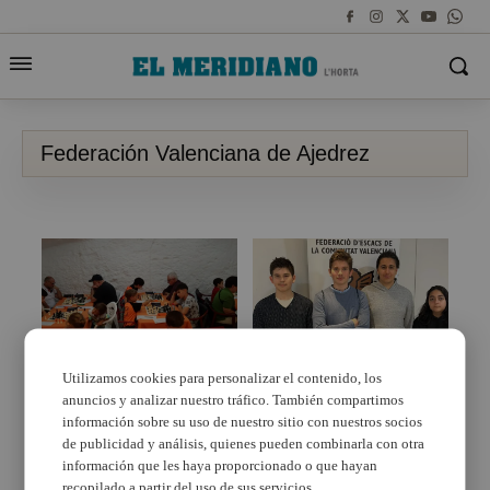
Federación Valenciana de Ajedrez
Utilizamos cookies para personalizar el contenido, los
anuncios y analizar nuestro tráfico. También compartimos
Paterna se convirtió en
Gayane Harutyunyan y
la capital del ajedrez
Felix Ilinca, del Club
información sobre su uso de nuestro sitio con nuestros socios
durante este fin de
Ajedrez Paterna,
de publicidad y análisis, quienes pueden combinarla con otra
semana
campeones sub-16 y
información que les haya proporcionado o que hayan
sub-14 del Jocs
recopilado a partir del uso de sus servicios.