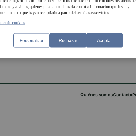
bién compartimos información sobre su uso de nuestro sitio con nuestros socios de
licidad y análisis, quienes pueden combinarla con otra información que les haya
porcionado o que hayan recopilado a partir del uso de sus servicios.
ítica de cookies
Personalizar
Rechazar
Aceptar
Quiénes somos
Contacto
P