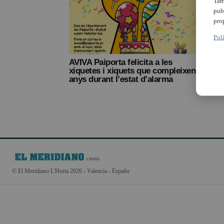
Tam
pub
pro
Pol
AVIVA Paiporta felicita a les
xiquetes i xiquets que compleixen
anys durant l’estat d’alarma
© El Meridiano L'Horta 2026 - Valencia - España