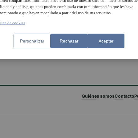
bién compartimos información sobre su uso de nuestro sitio con nuestros socios de
licidad y análisis, quienes pueden combinarla con otra información que les haya
porcionado o que hayan recopilado a partir del uso de sus servicios.
ítica de cookies
Burjassot celebra la I Feria d
navidad de ensueño en tu
Navidad en el antiguo Merca
Personalizar
Rechazar
Aceptar
cio local de Puçol: ¡el 16 y
Municipal
 de diciembre, ven a la feria!
Quiénes somos
Contacto
P