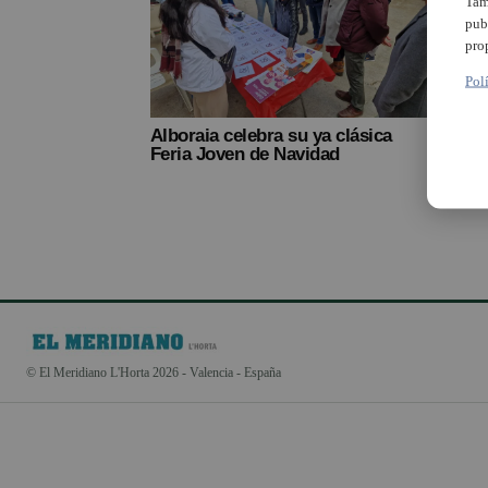
Tam
pub
pro
Pol
Alboraia celebra su ya clásica
Una 
Feria Joven de Navidad
comer
el 17
© El Meridiano L'Horta 2026 - Valencia - España