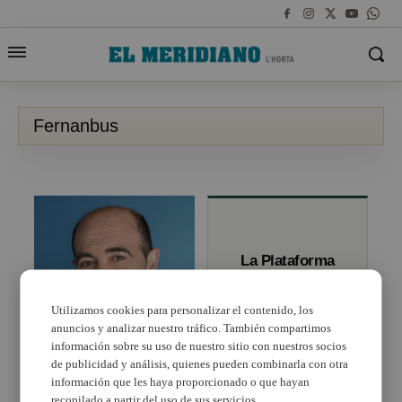
Fernanbus
La Plataforma
por el Transporte
Público en
l’Horta Sud exige
Utilizamos cookies para personalizar el contenido, los
un bono para el
anuncios y analizar nuestro tráfico. También compartimos
servicio de
información sobre su uso de nuestro sitio con nuestros socios
Fernanbus
El PP presenta una
de publicidad y análisis, quienes pueden combinarla con otra
declaración en favor del
información que les haya proporcionado o que hayan
transporte público en
Xirivella
recopilado a partir del uso de sus servicios.