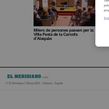
Tam
pub
pro
Pol
Milers de persones passen per la
VIIIa Festa de la Carxofa
d’Alaquàs
© El Meridiano L'Horta 2026 - Valencia - España