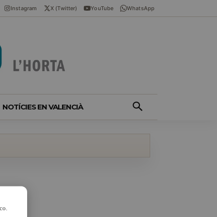
Instagram
X (Twitter)
YouTube
WhatsApp
NOTÍCIES EN VALENCIÀ
co.