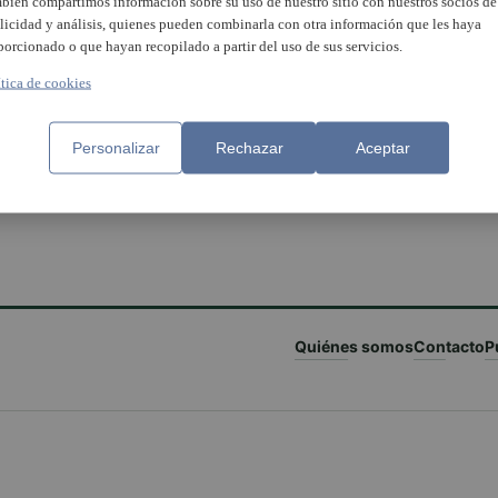
bién compartimos información sobre su uso de nuestro sitio con nuestros socios de
licidad y análisis, quienes pueden combinarla con otra información que les haya
porcionado o que hayan recopilado a partir del uso de sus servicios.
ítica de cookies
Personalizar
Rechazar
Aceptar
Quiénes somos
Contacto
P