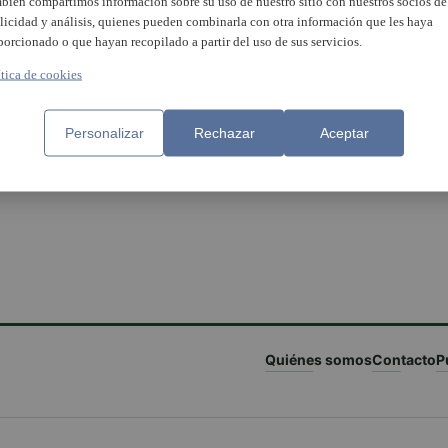
bién compartimos información sobre su uso de nuestro sitio con nuestros socios de
licidad y análisis, quienes pueden combinarla con otra información que les haya
porcionado o que hayan recopilado a partir del uso de sus servicios.
ítica de cookies
Personalizar
Rechazar
Aceptar
Quiénes somos
Contacto
P