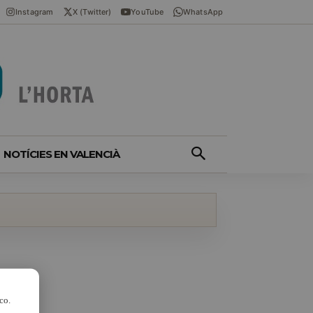
Instagram
X (Twitter)
YouTube
WhatsApp
NOTÍCIES EN VALENCIÀ
co.