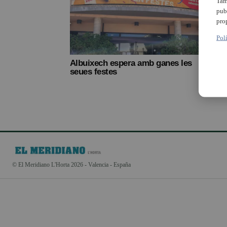
Tam
pub
pro
Pol
Albuixech espera amb ganes les
seues festes
© El Meridiano L'Horta 2026 - Valencia - España