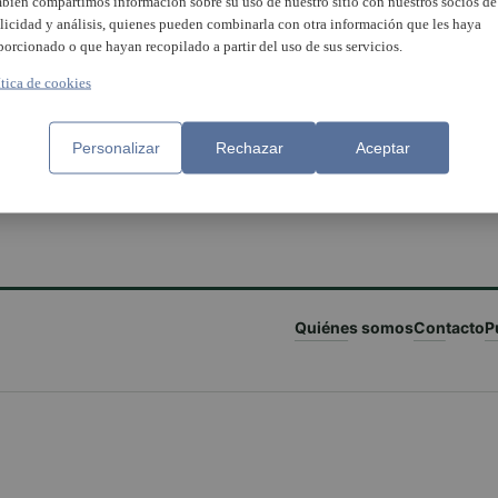
bién compartimos información sobre su uso de nuestro sitio con nuestros socios de
licidad y análisis, quienes pueden combinarla con otra información que les haya
porcionado o que hayan recopilado a partir del uso de sus servicios.
ítica de cookies
Personalizar
Rechazar
Aceptar
Quiénes somos
Contacto
P