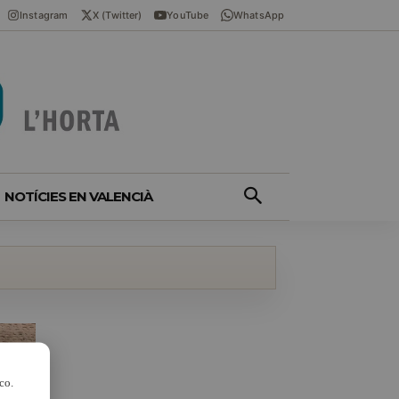
Instagram
X (Twitter)
YouTube
WhatsApp
NOTÍCIES EN VALENCIÀ
co.