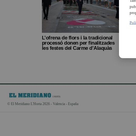
Tam
pub
pro
Pol
L’ofrena de flors i la tradicional
Multi
processó donen per finalitzades
per a
les festes del Carme d’Alaquàs
Carm
© El Meridiano L'Horta 2026 - Valencia - España