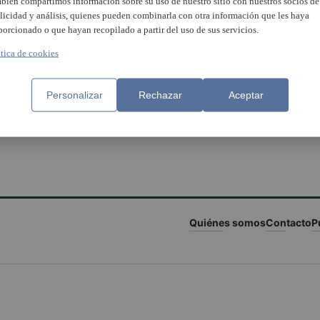
bién compartimos información sobre su uso de nuestro sitio con nuestros socios de
licidad y análisis, quienes pueden combinarla con otra información que les haya
porcionado o que hayan recopilado a partir del uso de sus servicios.
ítica de cookies
Demà comencen les Festes d
Carme d’Alaquàs
tudinària Ofrena i Processó
Personalizar
Rechazar
Aceptar
 acomiadar les Festes del
e 2023 d’Alaquàs
Quiénes somos
Contacto
P