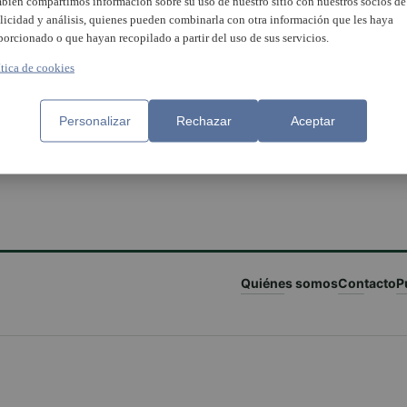
bién compartimos información sobre su uso de nuestro sitio con nuestros socios de
licidad y análisis, quienes pueden combinarla con otra información que les haya
porcionado o que hayan recopilado a partir del uso de sus servicios.
ítica de cookies
Personalizar
Rechazar
Aceptar
Quiénes somos
Contacto
P