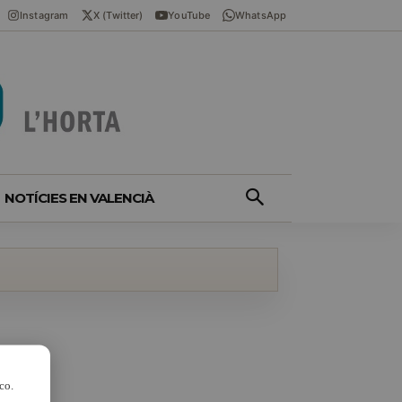
Instagram
X (Twitter)
YouTube
WhatsApp
NOTÍCIES EN VALENCIÀ
co.