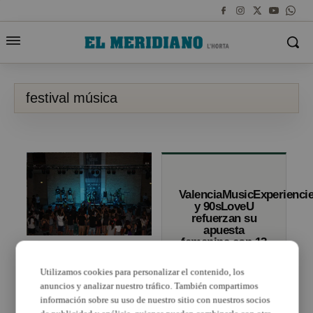
festival música
ValenciaMusicExperienci
y 90sLoveU
refuerzan su
apuesta
femenina con 12
Compromís adverteix
artistas
«de la necessitat d’un
festival de música a
Utilizamos cookies para personalizar el contenido, los
Paterna»
anuncios y analizar nuestro tráfico. También compartimos
información sobre su uso de nuestro sitio con nuestros socios