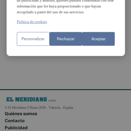
de publicidad y análisis, quienes pueden combinarla con otra
información que les haya proporcionado o que hayan
recopilado a partir del uso de sus servicios.
‘Valencia Music
Política de cookies
Experience’, un
nuevo festival en
València
Personalizar
Rechazar
Aceptar
© El Meridiano L'Horta 2026 - Valencia - España
Quiénes somos
Contacto
Publicidad