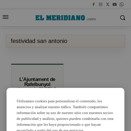
festividad san antonio
L’Ajuntament de
Rafelbunyol
inverteix 61.952 €
en una de les
festivitats amb
Utilizamos cookies para personalizar el contenido, los
més tradició
anuncios y analizar nuestro tráfico. También compartimos
información sobre su uso de nuestro sitio con nuestros socios
de publicidad y análisis, quienes pueden combinarla con otra
información que les haya proporcionado o que hayan
recopilado a partir del uso de sus servicios.