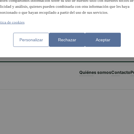
bién compartimos información sobre su uso de nuestro sitio con nuestros socios de
licidad y análisis, quienes pueden combinarla con otra información que les haya
porcionado o que hayan recopilado a partir del uso de sus servicios.
ítica de cookies
Personalizar
Rechazar
Aceptar
Quiénes somos
Contacto
P