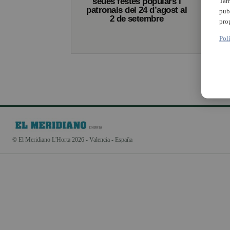
seues festes populars i
Tam
patronals del 24 d’agost al
pub
2 de setembre
pro
Pol
© El Meridiano L'Horta 2026 - Valencia - España