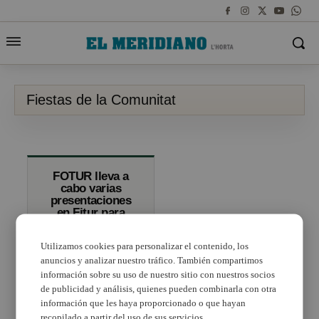
Fiestas de la Comunitat
FOTUR lleva a
cabo varias
presentaciones
en Fitur para
promocionar los
festivales de
Utilizamos cookies para personalizar el contenido, los
música, fiestas
populares y la
anuncios y analizar nuestro tráfico. También compartimos
gastronomía de
información sobre su uso de nuestro sitio con nuestros socios
la Comunitat
de publicidad y análisis, quienes pueden combinarla con otra
Valenciana
información que les haya proporcionado o que hayan
recopilado a partir del uso de sus servicios.