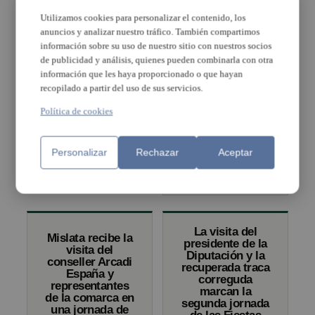
participación
de las fiestas de Mislata
Utilizamos cookies para personalizar el contenido, los
anuncios y analizar nuestro tráfico. También compartimos
información sobre su uso de nuestro sitio con nuestros socios
de publicidad y análisis, quienes pueden combinarla con otra
Mislata clausuró
información que les haya proporcionado o que hayan
sus Fiestas
recopilado a partir del uso de sus servicios.
Populares más
multitudinarias
Política de cookies
con nuevo
récord de
Las fiestas de Mislata
participación en
arrancan con éxito de
Personalizar
Rechazar
Aceptar
la última jornada
participación y
responsabilidad
ciudadana
La visita del
Mislata recibe la
presidente de la
visita del
Diputación y la
conseller Arcadi
recuperada traca
España y
correguda
representantes
marcan la
de la comarca en
segunda jornada
una jornada de