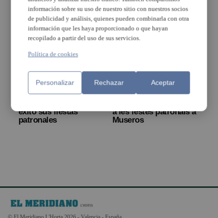
participació i el talent
información sobre su uso de nuestro sitio con nuestros socios
local
de publicidad y análisis, quienes pueden combinarla con otra
información que les haya proporcionado o que hayan
recopilado a partir del uso de sus servicios.
Política de cookies
Personalizar
Rechazar
Aceptar
Museros celebra con
El ‘txupinazo’ dona inici
éxito sus fiestas
a les festes patronals a
patronales
Museros
© El Meridiano L'Horta 2026 - Valencia - España