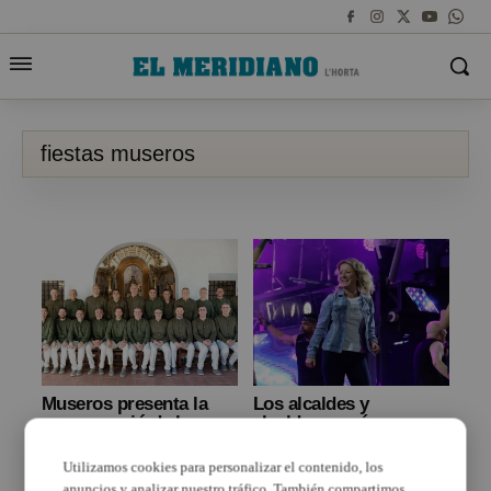
fiestas museros
Museros presenta la
Los alcaldes y
programació de les
alcaldesas más
seues festes patronals
‘disfrutones’ de sus
amb una clara aposta
fiestas
Utilizamos cookies para personalizar el contenido, los
per la tradició, la
anuncios y analizar nuestro tráfico. También compartimos